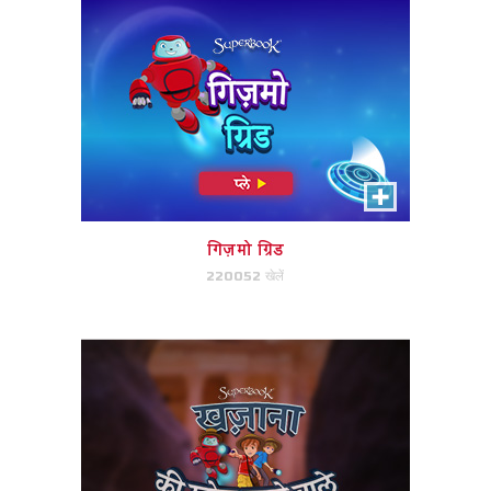
खज़ाना की खोज करने वाले
इंडियाना जोन्स पसंदीदा मिलान खेल!
गिज़मो ग्रिड
220052 खेलें
अभी खेले!
कीड़े बहार