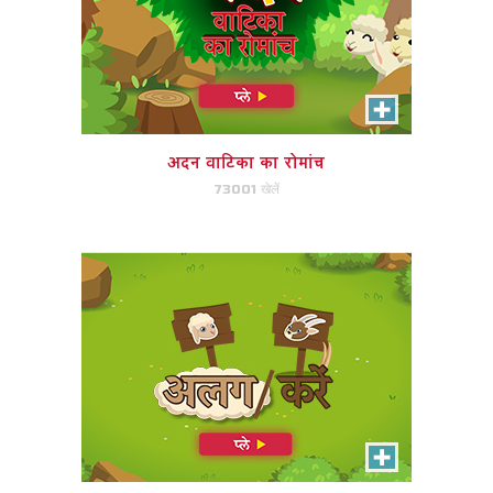
अलग/करें
गिज़मो की भेड़ और बकरियों को अलग
करने में मदद करें!
अदन वाटिका का रोमांच
73001 खेलें
अभी खेले!
फ़सल की जल्दी
किसान गिज़मो अपने पौधों की फसल में
मदद करें!