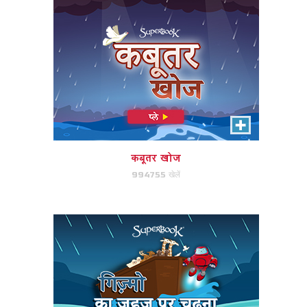
गिज़्मो का जहज़ पर चढ़ना
गिज़मो जानवरों को वापस जहाज में लाने में
मदद करें।
कबूतर खोज
994755 खेलें
अभी खेले!