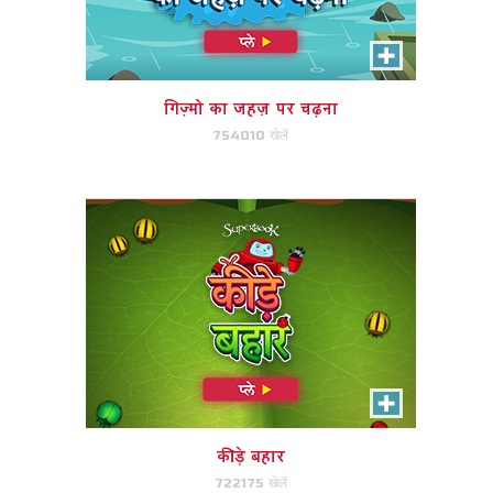
कीड़े बहार
कीड़े को साफ़ करने के लिए कीड़े मिलान
करें!
गिज़्मो का जहज़ पर चढ़ना
754010 खेलें
अभी खेले!
केक मेल
केक की तरह? फिर आप केक मेल से प्यार
करेंगे!
कीड़े बहार
722175 खेलें