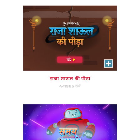
समय यात्री
सही बाइबल घटना चुनें और बड़े पैमाने पर
अंक जीतें।
राजा शाऊल की पीड़ा
441985 खेलें
अभी खेले!