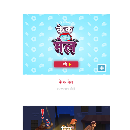
अभी खेले!
मिस्र भाग गए
यूसुफ, मरियम और यीशु की मदद राजा
हेरोदेस से बचने और मिस्र में जाने के लिए
करें।
केक मेल
675111 खेलें
अभी खेले!