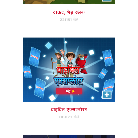
आप इस अद्भुद रणनीति कार्ड खेल में
गिज़मो को हरा सकते हैं।
दाऊद, भेड़ रक्षक
221151 खेलें
अभी खेले!
मिस्र भाग गए
यूसुफ, मरियम और यीशु की मदद राजा
हेरोदेस से बचने और मिस्र में जाने के लिए
करें।
बाइबिल एक्सप्लोरर
86073 खेलें
अभी खेले!