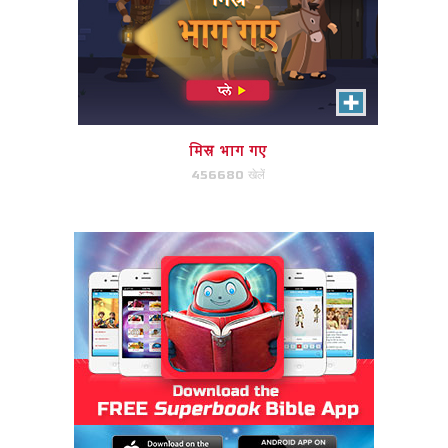
मिस्र भाग गए
456680 खेलें
केक मेल
केक की तरह? फिर आप केक मेल से प्यार