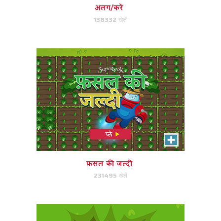
अलग/करें
138332 खेलें
अभी खेले!
साँप को कुचलो
जैसे ही आप सांप को देखते हैं उसे कुचल दे
फ़सल की जल्दी
231495 खेलें
अभी खेले!