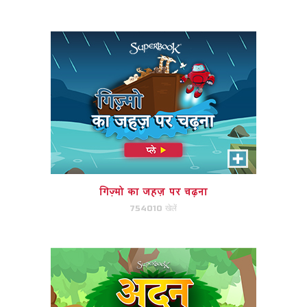
अभी खेले!
अदन वाटिका का रोमांच
अदन में पशु जोड़े और फसल फल का
मिलान करें।
गिज़्मो का जहज़ पर चढ़ना
754010 खेलें
अभी खेले!