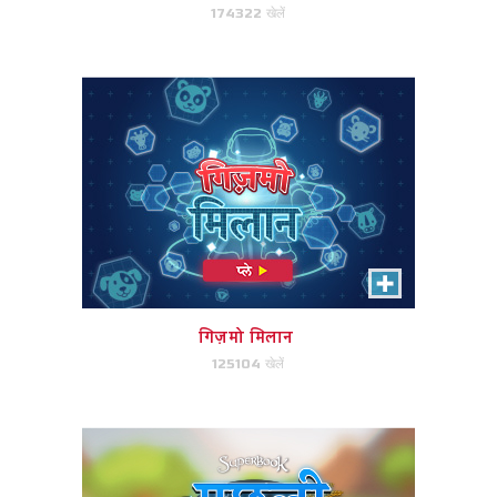
174322 खेलें
अभी खेले!
मछली और रोटी
प्रत्येक व्यक्ति की सेवा के लिए मछली और
रोटी की संख्या बराबर करें।
गिज़मो मिलान
125104 खेलें
अभी खेले!