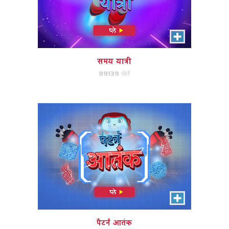
पैटर्न आतंक
गिज़मो सर्किट अनुक्रम का पालन करें और
आप स्तर ऊपर होगा!
समय यात्री
99139 खेलें
अभी खेले!
गिज़मो मिलान
जानवर जोड़े और स्तर ऊपर मिलान!
पैटर्न आतंक