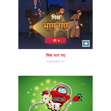
खोई हुई भेड़
बाधाओं से बचें, भेड़ें ढूंढें और मेगा-पॉइंट्स
के लिए घर लौट आएं।
मिस्र भाग गए
456680 खेलें
अभी खेले!
महान मछली