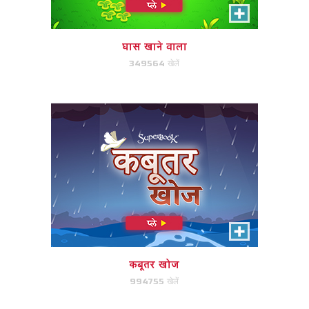
नूह के कबूतर बाधाओं से बचने में मदद
करें।
घास खाने वाला
349564 खेलें
अभी खेले!
राजा शाऊल की पीड़ा
राजा शाऊल को शांति बनाए रखने के लिए
सही समय पर नोटों पर क्लिक / टच करें।
कबूतर खोज
994755 खेलें
अभी खेले!