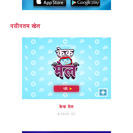
करेंगे!
नवीनतम खेल
अभी खेले!
गिज़मो ग्रिड
अपने लक्ष्य पर डिस्क लॉन्च करने के लिए
स्वाइप करें।
केक मेल
675111 खेलें
अभी खेले!