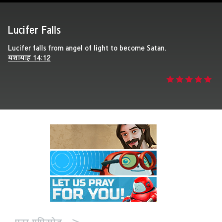
करें
Lucifer Falls
दलो
Lucifer falls from angel of light to become Satan.
यशायाह 14:12