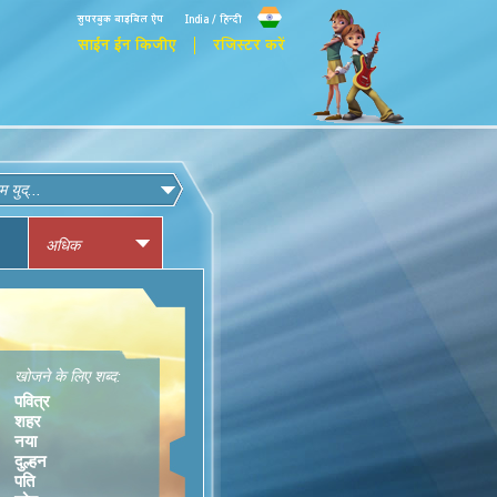
सुपरबुक बाइबिल ऐप
India / हिन्दी
साईन ईन किजीए
रजिस्टर करें