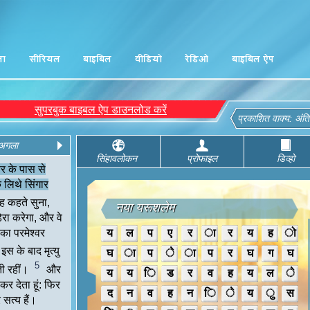
ना
सीरियल
बाइबिल
वीडियो
रेडिओ
बाइबिल ऐप