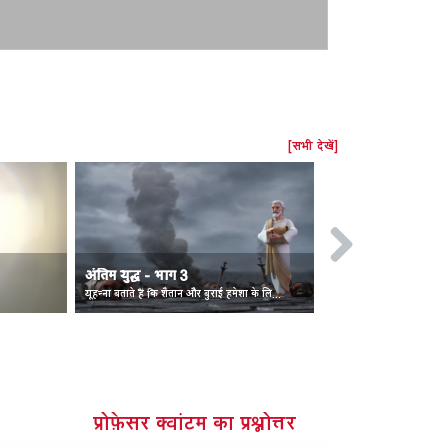
[सभी देखें]
अंतिम युद्ध - भाग 3
अंतिम युद्ध - भ
ःख।
यूहन्ना बताते हैं कि शैतान और बुराई हमेशा के लिए नष्ट हो गए हैं।
प्रोफ़ेसर क्वांटम का प्रश्नोत्तर