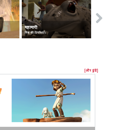
महामारी
me Satan.
मिस्र की विपत्तियाँ।
[और ढूंढें]