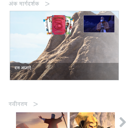
>
अंक मार्गदर्शक
दस आज्ञाऐ
>
नवीनतम