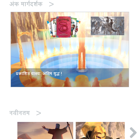
>
अंक मार्गदर्शक
प्रकाशित वाक्य: अंतिम युद्ध !
>
नवीनतम